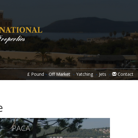
£
Pound
Off Market
Yatching
Jets
Contact
e
PACA